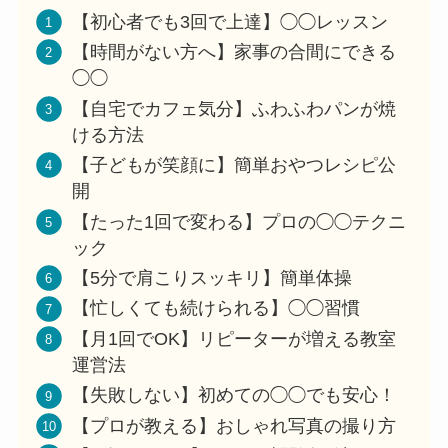
【初心者でも3回で上達】◯◯レッスン
【時間がない方へ】家事の合間にできる
◯◯
【自宅でカフェ気分】ふわふわパンが焼
ける方法
【子どもが笑顔に】簡単おやつレシピ公
開
【たった1回で変わる】プロの◯◯テクニ
ック
【5分で肩こりスッキリ】簡単体操
【忙しくても続けられる】◯◯習慣
【月1回でOK】リピーターが増える教室
運営法
【失敗しない】初めての◯◯でも安心！
【プロが教える】おしゃれ写真の撮り方